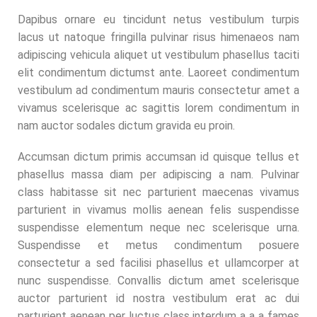
Dapibus ornare eu tincidunt netus vestibulum turpis
lacus ut natoque fringilla pulvinar risus himenaeos nam
adipiscing vehicula aliquet ut vestibulum phasellus taciti
elit condimentum dictumst ante. Laoreet condimentum
vestibulum ad condimentum mauris consectetur amet a
vivamus scelerisque ac sagittis lorem condimentum in
nam auctor sodales dictum gravida eu proin.
Accumsan dictum primis accumsan id quisque tellus et
phasellus massa diam per adipiscing a nam. Pulvinar
class habitasse sit nec parturient maecenas vivamus
parturient in vivamus mollis aenean felis suspendisse
suspendisse elementum neque nec scelerisque urna.
Suspendisse et metus condimentum posuere
consectetur a sed facilisi phasellus et ullamcorper at
nunc suspendisse. Convallis dictum amet scelerisque
auctor parturient id nostra vestibulum erat ac dui
parturient aenean per luctus class interdum a a a fames