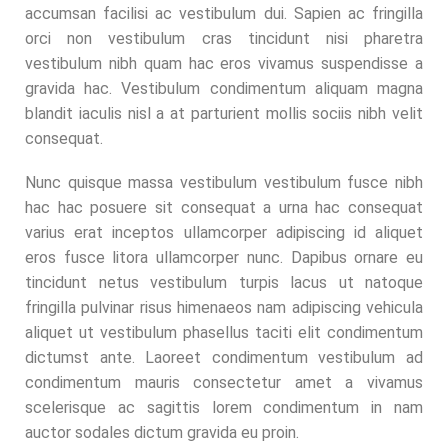
accumsan facilisi ac vestibulum dui. Sapien ac fringilla
orci non vestibulum cras tincidunt nisi pharetra
vestibulum nibh quam hac eros vivamus suspendisse a
gravida hac. Vestibulum condimentum aliquam magna
blandit iaculis nisl a at parturient mollis sociis nibh velit
consequat.
Nunc quisque massa vestibulum vestibulum fusce nibh
hac hac posuere sit consequat a urna hac consequat
varius erat inceptos ullamcorper adipiscing id aliquet
eros fusce litora ullamcorper nunc. Dapibus ornare eu
tincidunt netus vestibulum turpis lacus ut natoque
fringilla pulvinar risus himenaeos nam adipiscing vehicula
aliquet ut vestibulum phasellus taciti elit condimentum
dictumst ante. Laoreet condimentum vestibulum ad
condimentum mauris consectetur amet a vivamus
scelerisque ac sagittis lorem condimentum in nam
auctor sodales dictum gravida eu proin.