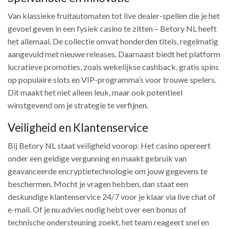
Van klassieke fruitautomaten tot live dealer-spellen die je het
gevoel geven in een fysiek casino te zitten – Betory NL heeft
het allemaal. De collectie omvat honderden titels, regelmatig
aangevuld met nieuwe releases. Daarnaast biedt het platform
lucratieve promoties, zoals wekelijkse cashback, gratis spins
op populaire slots en VIP-programma’s voor trouwe spelers.
Dit maakt het niet alleen leuk, maar ook potentieel
winstgevend om je strategie te verfijnen.
Veiligheid en Klantenservice
Bij Betory NL staat veiligheid voorop. Het casino opereert
onder een geldige vergunning en maakt gebruik van
geavanceerde encryptietechnologie om jouw gegevens te
beschermen. Mocht je vragen hebben, dan staat een
deskundige klantenservice 24/7 voor je klaar via live chat of
e-mail. Of je nu advies nodig hebt over een bonus of
technische ondersteuning zoekt, het team reageert snel en