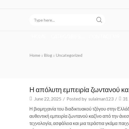
Search
Input
HOME
CATEGORIES
CONTACT US
Home
Blog
Uncategorized
Η απόλυτη εμπειρία ζωντανού κα
June 22, 2025
/
Posted by
sulaiman123
/
31
Η βιομηχανία του διαδικτυακού τζόγου στην Ελλά
αυθεντική εμπειρία ζωντανού καζίνο από την άνε
τεχνολογία, ασφάλεια και μια τεράστια γκάμα πα