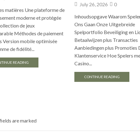
July 26, 2026
0
es matières Une plateforme de
Inhoudsopgave Waarom Spele
ssement moderne et protégée
Ons Gaan Onze Uitgebreide
ollection de jeux
Spelportfolio Beveiliging en Li
arable Méthodes de paiement
Betaalwijzen plus Transacties
es Version mobile optimisée
Aanbiedingen plus Promoties 
me de fidélité...
Klantenservice Hoe Spelers me
TINUE READING
Casino...
CONTINUE READING
 fields are marked