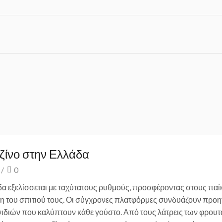
ζίνο στην Ελλάδα
/
0
δα εξελίσσεται με ταχύτατους ρυθμούς, προσφέροντας στους παίκ
ση του σπιτιού τους. Οι σύγχρονες πλατφόρμες συνδυάζουν προ
ιχνιδιών που καλύπτουν κάθε γούστο. Από τους λάτρεις των φρου