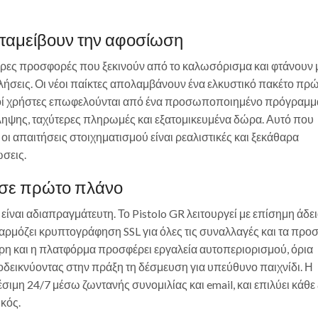
ταμείβουν την αφοσίωση
ωρες προσφορές που ξεκινούν από το καλωσόρισμα και φτάνουν μ
κλήσεις. Οι νέοι παίκτες απολαμβάνουν ένα ελκυστικό πακέτο πρ
ικοί χρήστες επωφελούνται από ένα προσωποποιημένο πρόγραμμ
άληψης, ταχύτερες πληρωμές και εξατομικευμένα δώρα. Αυτό που
 οι απαιτήσεις στοιχηματισμού είναι ρεαλιστικές και ξεκάθαρα
σεις.
 σε πρώτο πλάνο
 είναι αδιαπραγμάτευτη. Το Pistolo GR λειτουργεί με επίσημη άδε
φαρμόζει κρυπτογράφηση SSL για όλες τις συναλλαγές και τα πρ
ορη και η πλατφόρμα προσφέρει εργαλεία αυτοπεριορισμού, όρια
δεικνύοντας στην πράξη τη δέσμευση για υπεύθυνο παιχνίδι. Η
σιμη 24/7 μέσω ζωντανής συνομιλίας και email, και επιλύει κάθε
ικός.