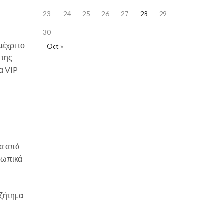
23
24
25
26
27
28
29
30
έχρι το
Oct »
ώτης
α VIP
ια από
οσωπικά
 ζήτημα