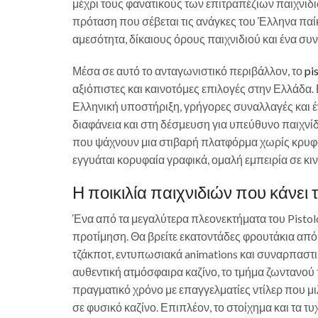
μέχρι τους φανατικούς των επιτραπέζιων παιχνιδι
πρόταση που σέβεται τις ανάγκες του Έλληνα παίκ
αμεσότητα, δίκαιους όρους παιχνιδιού και ένα 
Μέσα σε αυτό το ανταγωνιστικό περιβάλλον, το
pi
αξιόπιστες και καινοτόμες επιλογές στην Ελλάδα.
Ελληνική υποστήριξη, γρήγορες συναλλαγές και έ
διαφάνεια και στη δέσμευση για υπεύθυνο παιχνίδι
που ψάχνουν μια στιβαρή πλατφόρμα χωρίς κρυφ
εγγυάται κορυφαία γραφικά, ομαλή εμπειρία σε κιν
Η ποικιλία παιχνιδιών που κάνει 
Ένα από τα μεγαλύτερα πλεονεκτήματα του Pistolo
προτίμηση. Θα βρείτε εκατοντάδες φρουτάκια από
τζάκποτ, εντυπωσιακά animations και συναρπαστι
αυθεντική ατμόσφαιρα καζίνο, το τμήμα ζωντανού 
πραγματικό χρόνο με επαγγελματίες ντίλερ που μ
σε φυσικό καζίνο. Επιπλέον, το στοίχημα και τα 