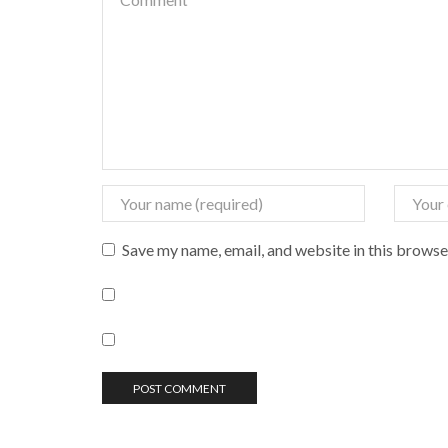
Save my name, email, and website in this browse