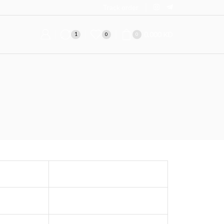
Track order
0,000
KD
1
0
0