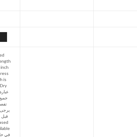
zed
length
 inch
Dress
h is
 Dry
 نوفر
اصة
تفاصيل
اع او
ilable