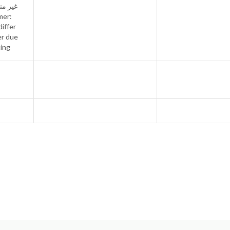
 الطول
differ
er due
ting